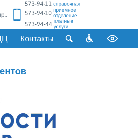
573-94-11
справочная
приемное
573-94-10
р.,
отделение
платные
573-94-44
услуги
ДЦ
Контакты
ентов