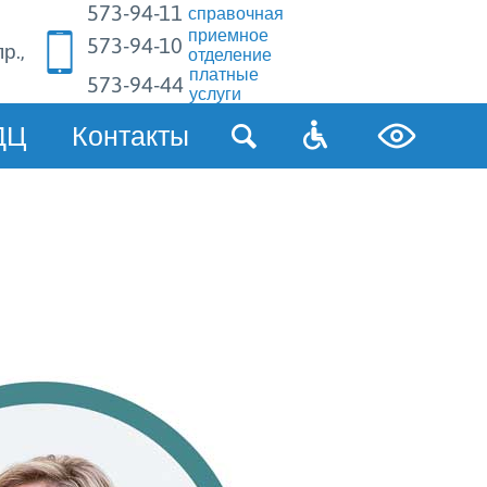
573-94-11
справочная
приемное
573-94-10
р.,
отделение
платные
573-94-44
услуги
ДЦ
Контакты