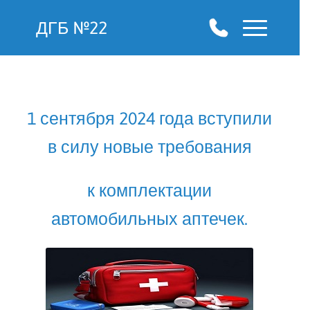
ДГБ №22
1 сентября 2024 года вступили
в силу новые требования
к комплектации
автомобильных аптечек.